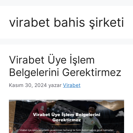
virabet bahis şirketi
Virabet Üye İşlem
Belgelerini Gerektirmez
Kasım 30, 2024
yazar
Virabet