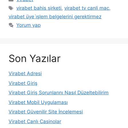
Etiketler
virabet bahis şirketi
,
virabet tv canli maç
,
virabet üye i̇şlem belgelerini gerektirmez
Yorum yap
Son Yazılar
Virabet Adresi
Virabet Giriş
Virabet Giriş Sorunlarını Nasıl Düzeltebilirim
Virabet Mobil Uygulaması
Virabet Güvenilir Site İncelemesi
Virabet Canlı Casinolar