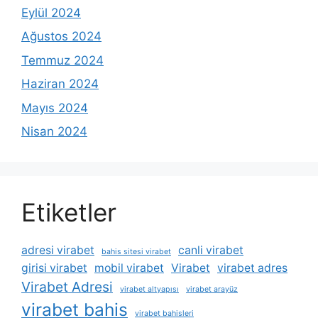
Eylül 2024
Ağustos 2024
Temmuz 2024
Haziran 2024
Mayıs 2024
Nisan 2024
Etiketler
adresi virabet
canli virabet
bahis sitesi virabet
girisi virabet
mobil virabet
Virabet
virabet adres
Virabet Adresi
virabet altyapısı
virabet arayüz
virabet bahis
virabet bahisleri