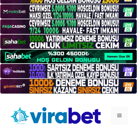
İçeriğe
atla
Menü