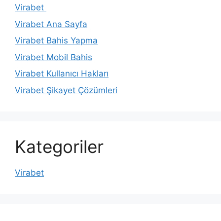
Virabet
Virabet Ana Sayfa
Virabet Bahis Yapma
Virabet Mobil Bahis
Virabet Kullanıcı Hakları
Virabet Şikayet Çözümleri
Kategoriler
Virabet