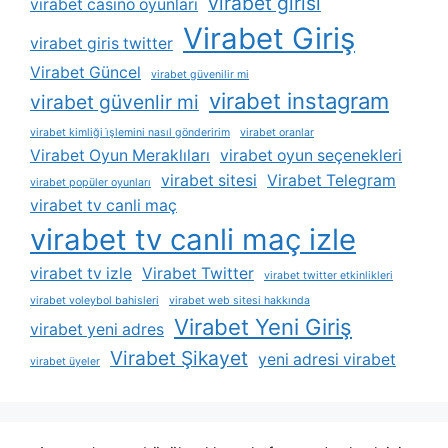
virabet girisi
virabet casino oyunları
Virabet Giriş
virabet giris twitter
Virabet Güncel
virabet güvenilir mi
virabet instagram
virabet güvenlir mi
virabet kimliği i̇şlemini nasıl gönderirim
virabet oranlar
Virabet Oyun Meraklıları
virabet oyun seçenekleri
virabet sitesi
Virabet Telegram
virabet popüler oyunları
virabet tv canli maç
virabet tv canli maç izle
virabet tv izle
Virabet Twitter
virabet twitter etkinlikleri
virabet voleybol bahisleri
virabet web sitesi hakkında
Virabet Yeni Giriş
virabet yeni adres
Virabet Şikayet
yeni adresi virabet
virabet üyeler