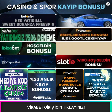
×
VİRABET GİRİŞ İÇİN TIKLAYINIZ!