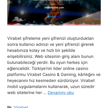
Virabet şifreleme yeni şifrenizi oluşturduktan
sonra kullanıcı adınızı ve yeni şifrenizi girerek
hesabınıza kolay ve hızlı bir şekilde
erişebilirsiniz. Web sitesinin giriş alanı bunun
bulunabileceği yerdir. Bu oyun herkes için
eğlencelidir. Türkiye’nin lider online casino
platformu Virabet Casino & Gaming, kârlılığını ve
heyecanını hız kesmeden sürdürüyor. Virabet
mobil uygulamalarını kullanarak, uzun süredir
web sitelerine her …
Devamını oku
Kategoriler
Virabet