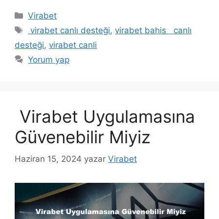
Kategoriler
Virabet
Etiketler
virabet canlı desteği
,
virabet bahis canlı
desteği
,
virabet canli
Yorum yap
Virabet Uygulamasına
Güvenebilir Miyiz
Haziran 15, 2024
yazar
Virabet