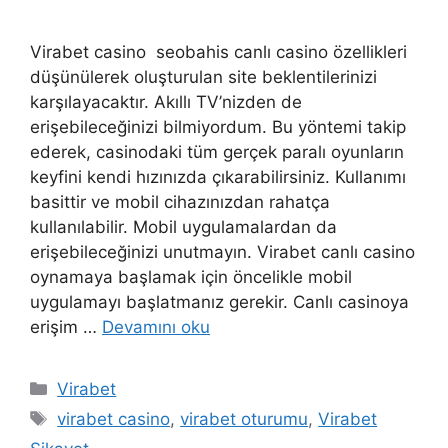
Virabet casino seobahis canlı casino özellikleri
düşünülerek oluşturulan site beklentilerinizi
karşılayacaktır. Akıllı TV’nizden de
erişebileceğinizi bilmiyordum. Bu yöntemi takip
ederek, casinodaki tüm gerçek paralı oyunların
keyfini kendi hızınızda çıkarabilirsiniz. Kullanımı
basittir ve mobil cihazınızdan rahatça
kullanılabilir. Mobil uygulamalardan da
erişebileceğinizi unutmayın. Virabet canlı casino
oynamaya başlamak için öncelikle mobil
uygulamayı başlatmanız gerekir. Canlı casinoya
erişim …
Devamını oku
Kategoriler
Virabet
Etiketler
virabet casino
,
virabet oturumu
,
Virabet