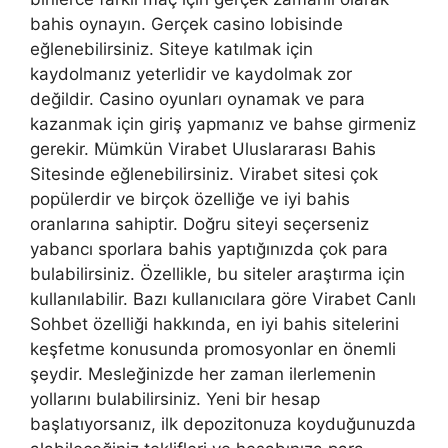
bahis oynayın. Gerçek casino lobisinde
eğlenebilirsiniz. Siteye katılmak için
kaydolmanız yeterlidir ve kaydolmak zor
değildir. Casino oyunları oynamak ve para
kazanmak için giriş yapmanız ve bahse girmeniz
gerekir. Mümkün Virabet Uluslararası Bahis
Sitesinde eğlenebilirsiniz. Virabet sitesi çok
popülerdir ve birçok özelliğe ve iyi bahis
oranlarına sahiptir. Doğru siteyi seçerseniz
yabancı sporlara bahis yaptığınızda çok para
bulabilirsiniz. Özellikle, bu siteler araştırma için
kullanılabilir. Bazı kullanıcılara göre Virabet Canlı
Sohbet özelliği hakkında, en iyi bahis sitelerini
keşfetme konusunda promosyonlar en önemli
şeydir. Mesleğinizde her zaman ilerlemenin
yollarını bulabilirsiniz. Yeni bir hesap
başlatıyorsanız, ilk depozitonuza koyduğunuzda