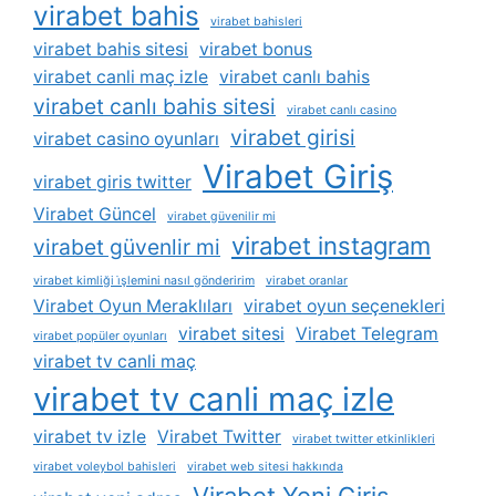
virabet bahis
virabet bahisleri
virabet bahis sitesi
virabet bonus
virabet canli maç izle
virabet canlı bahis
virabet canlı bahis sitesi
virabet canlı casino
virabet girisi
virabet casino oyunları
Virabet Giriş
virabet giris twitter
Virabet Güncel
virabet güvenilir mi
virabet instagram
virabet güvenlir mi
virabet kimliği i̇şlemini nasıl gönderirim
virabet oranlar
Virabet Oyun Meraklıları
virabet oyun seçenekleri
virabet sitesi
Virabet Telegram
virabet popüler oyunları
virabet tv canli maç
virabet tv canli maç izle
virabet tv izle
Virabet Twitter
virabet twitter etkinlikleri
virabet voleybol bahisleri
virabet web sitesi hakkında
Virabet Yeni Giriş