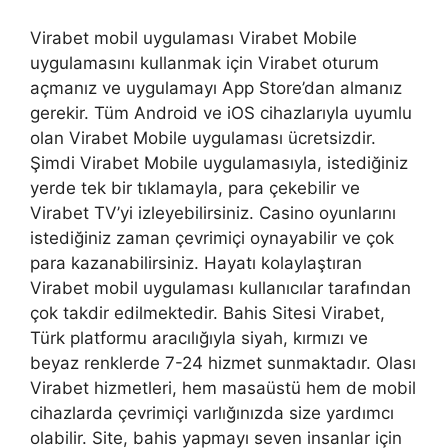
Virabet mobil uygulaması Virabet Mobile
uygulamasını kullanmak için Virabet oturum
açmanız ve uygulamayı App Store’dan almanız
gerekir. Tüm Android ve iOS cihazlarıyla uyumlu
olan Virabet Mobile uygulaması ücretsizdir.
Şimdi Virabet Mobile uygulamasıyla, istediğiniz
yerde tek bir tıklamayla, para çekebilir ve
Virabet TV’yi izleyebilirsiniz. Casino oyunlarını
istediğiniz zaman çevrimiçi oynayabilir ve çok
para kazanabilirsiniz. Hayatı kolaylaştıran
Virabet mobil uygulaması kullanıcılar tarafından
çok takdir edilmektedir. Bahis Sitesi Virabet,
Türk platformu aracılığıyla siyah, kırmızı ve
beyaz renklerde 7-24 hizmet sunmaktadır. Olası
Virabet hizmetleri, hem masaüstü hem de mobil
cihazlarda çevrimiçi varlığınızda size yardımcı
olabilir. Site, bahis yapmayı seven insanlar için