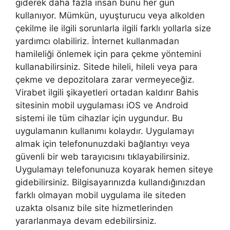
giderek daha fazla insan bunu her gün
kullanıyor. Mümkün, uyuşturucu veya alkolden
çekilme ile ilgili sorunlarla ilgili farklı yollarla size
yardımcı olabiliriz. İnternet kullanmadan
hamileliği önlemek için para çekme yöntemini
kullanabilirsiniz. Sitede hileli, hileli veya para
çekme ve depozitolara zarar vermeyeceğiz.
Virabet ilgili şikayetleri ortadan kaldırır Bahis
sitesinin mobil uygulaması iOS ve Android
sistemi ile tüm cihazlar için uygundur. Bu
uygulamanın kullanımı kolaydır. Uygulamayı
almak için telefonunuzdaki bağlantıyı veya
güvenli bir web tarayıcısını tıklayabilirsiniz.
Uygulamayı telefonunuza koyarak hemen siteye
gidebilirsiniz. Bilgisayarınızda kullandığınızdan
farklı olmayan mobil uygulama ile siteden
uzakta olsanız bile site hizmetlerinden
yararlanmaya devam edebilirsiniz.