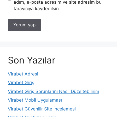
adım, e-posta adresim ve site adresim bu
tarayıcıya kaydedilsin.
Son Yazılar
Virabet Adresi
Virabet Giriş
Virabet Giriş Sorunlarını Nasıl Düzeltebilirim
Virabet Mobil Uygulaması
Virabet Güvenilir Site İncelemesi