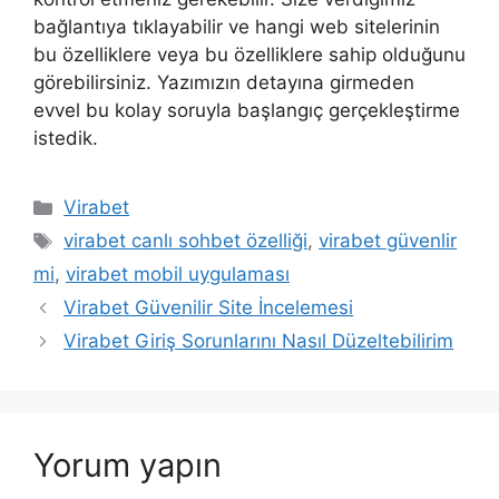
bağlantıya tıklayabilir ve hangi web sitelerinin
bu özelliklere veya bu özelliklere sahip olduğunu
görebilirsiniz. Yazımızın detayına girmeden
evvel bu kolay soruyla başlangıç gerçekleştirme
istedik.
Kategoriler
Virabet
Etiketler
virabet canlı sohbet özelliği
,
virabet güvenlir
mi
,
virabet mobil uygulaması
Virabet Güvenilir Site İncelemesi
Virabet Giriş Sorunlarını Nasıl Düzeltebilirim
Yorum yapın