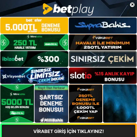
×
VİRABET GİRİŞ İÇİN TIKLAYINIZ!