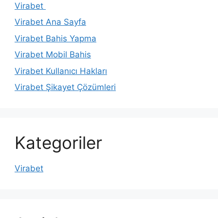
Virabet
Virabet Ana Sayfa
Virabet Bahis Yapma
Virabet Mobil Bahis
Virabet Kullanıcı Hakları
Virabet Şikayet Çözümleri
Kategoriler
Virabet