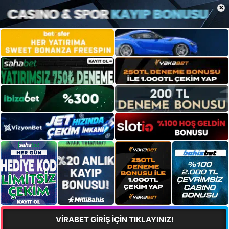
×
VİRABET GİRİŞ İÇİN TIKLAYINIZ!