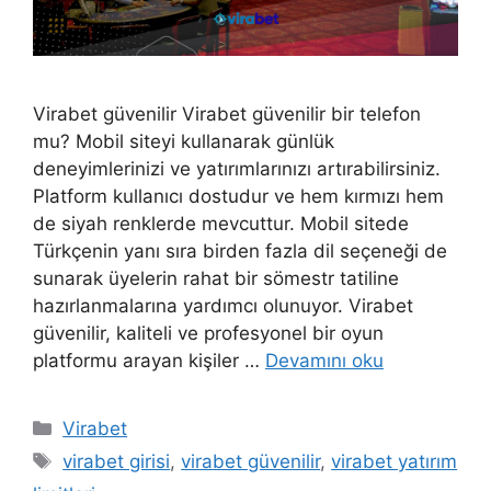
Virabet güvenilir Virabet güvenilir bir telefon
mu? Mobil siteyi kullanarak günlük
deneyimlerinizi ve yatırımlarınızı artırabilirsiniz.
Platform kullanıcı dostudur ve hem kırmızı hem
de siyah renklerde mevcuttur. Mobil sitede
Türkçenin yanı sıra birden fazla dil seçeneği de
sunarak üyelerin rahat bir sömestr tatiline
hazırlanmalarına yardımcı olunuyor. Virabet
güvenilir, kaliteli ve profesyonel bir oyun
platformu arayan kişiler …
Devamını oku
Kategoriler
Virabet
Etiketler
virabet girisi
,
virabet güvenilir
,
virabet yatırım