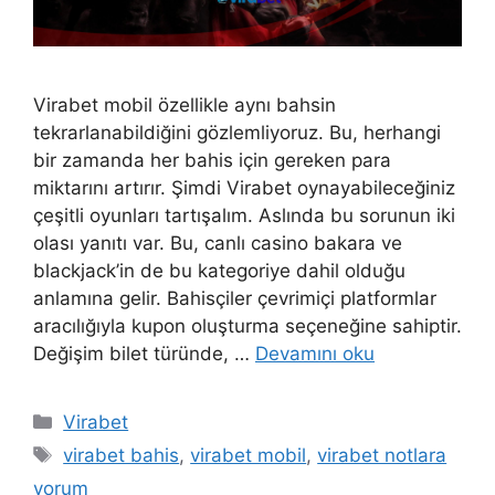
Virabet mobil özellikle aynı bahsin
tekrarlanabildiğini gözlemliyoruz. Bu, herhangi
bir zamanda her bahis için gereken para
miktarını artırır. Şimdi Virabet oynayabileceğiniz
çeşitli oyunları tartışalım. Aslında bu sorunun iki
olası yanıtı var. Bu, canlı casino bakara ve
blackjack’in de bu kategoriye dahil olduğu
anlamına gelir. Bahisçiler çevrimiçi platformlar
aracılığıyla kupon oluşturma seçeneğine sahiptir.
Değişim bilet türünde, …
Devamını oku
Kategoriler
Virabet
Etiketler
virabet bahis
,
virabet mobil
,
virabet notlara
yorum