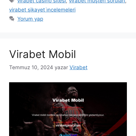
virabet casino sitesi
,
virabet müşteri soruları
,
virabet şikayet i̇ncelemeleri
Yorum yap
Virabet Mobil
Temmuz 10, 2024
yazar
Virabet