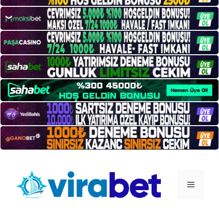
İçeriğe
atla
Menü