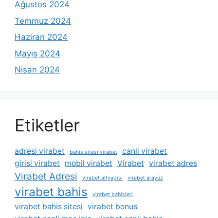
Ağustos 2024
Temmuz 2024
Haziran 2024
Mayıs 2024
Nisan 2024
Etiketler
adresi virabet
canli virabet
bahis sitesi virabet
girisi virabet
mobil virabet
Virabet
virabet adres
Virabet Adresi
virabet altyapısı
virabet arayüz
virabet bahis
virabet bahisleri
virabet bahis sitesi
virabet bonus