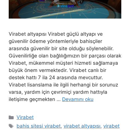
Virabet altyapısı Virabet güçlü altyapı ve
güvenilir ödeme yöntemleriyle bahisçiler
arasında güvenilir bir site olduğu söylenebilir.
Güvenilirliğe olan bağlılığımızın bir parçası olarak
Virabet, mükemmel müşteri hizmeti sağlamaya
büyük önem vermektedir. Virabet canlı bir
destek hattı 7 ila 24 arasında mevcuttur.
Virabet lisanslama ile ilgili herhangi bir sorunuz
varsa, yardım için çevrimiçi yardım hattıyla
iletişime geçmekten …
Devamını oku
Kategoriler
Virabet
Etiketler
bahis sitesi virabet
,
virabet altyapısı
,
virabet