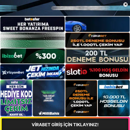
×
VİRABET GİRİŞ İÇİN TIKLAYINIZ!