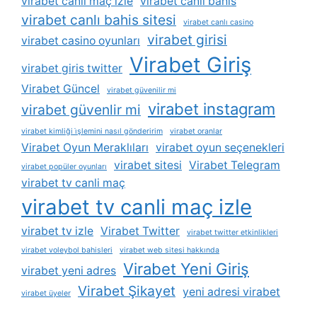
virabet canli maç izle
virabet canlı bahis
virabet canlı bahis sitesi
virabet canlı casino
virabet girisi
virabet casino oyunları
Virabet Giriş
virabet giris twitter
Virabet Güncel
virabet güvenilir mi
virabet instagram
virabet güvenlir mi
virabet kimliği i̇şlemini nasıl gönderirim
virabet oranlar
Virabet Oyun Meraklıları
virabet oyun seçenekleri
virabet sitesi
Virabet Telegram
virabet popüler oyunları
virabet tv canli maç
virabet tv canli maç izle
virabet tv izle
Virabet Twitter
virabet twitter etkinlikleri
virabet voleybol bahisleri
virabet web sitesi hakkında
Virabet Yeni Giriş
virabet yeni adres
Virabet Şikayet
yeni adresi virabet
virabet üyeler