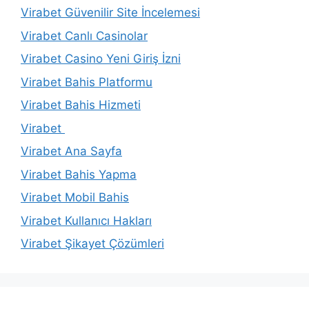
Virabet Güvenilir Site İncelemesi
Virabet Canlı Casinolar
Virabet Casino Yeni Giriş İzni
Virabet Bahis Platformu
Virabet Bahis Hizmeti
Virabet
Virabet Ana Sayfa
Virabet Bahis Yapma
Virabet Mobil Bahis
Virabet Kullanıcı Hakları
Virabet Şikayet Çözümleri