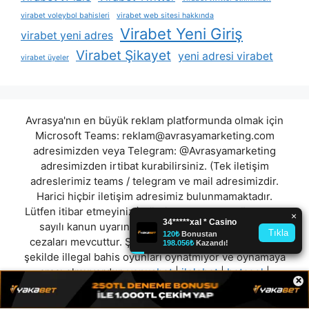
virabet voleybol bahisleri
virabet web sitesi hakkında
Virabet Yeni Giriş
virabet yeni adres
Virabet Şikayet
yeni adresi virabet
virabet üyeler
Avrasya'nın en büyük reklam platformunda olmak için
Microsoft Teams:
reklam@avrasyamarketing.com
adresimizden veya Telegram: @Avrasyamarketing
adresimizden irtibat kurabilirsiniz. (Tek iletişim
adreslerimiz teams / telegram ve mail adresimizdir.
Harici hiçbir iletişim adresimiz bulunmamaktadır.
Lütfen itibar etmeyiniz.) Türkiye yasalarına göre 7258
sayılı kanun uyarınca yasa dışı bahis oynamanın
cezaları mevcuttur. Şu an bulunduğunuz site hiç bir
şekilde illegal bahis oyunları oynatmıyor ve oynamaya
aracı olmuyordur.
venusbet
|
ilelebet
|
betcool
|
×
baykolik
|
bitcasino
|
rexabet
|
parabingo
|
adiosbet