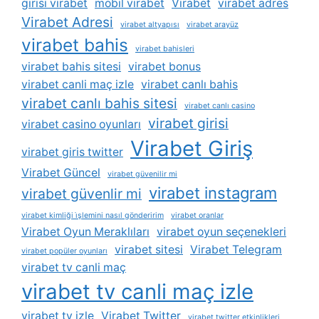
girisi virabet
mobil virabet
Virabet
virabet adres
Virabet Adresi
virabet altyapısı
virabet arayüz
virabet bahis
virabet bahisleri
virabet bahis sitesi
virabet bonus
virabet canli maç izle
virabet canlı bahis
virabet canlı bahis sitesi
virabet canlı casino
virabet girisi
virabet casino oyunları
Virabet Giriş
virabet giris twitter
Virabet Güncel
virabet güvenilir mi
virabet instagram
virabet güvenlir mi
virabet kimliği i̇şlemini nasıl gönderirim
virabet oranlar
Virabet Oyun Meraklıları
virabet oyun seçenekleri
virabet sitesi
Virabet Telegram
virabet popüler oyunları
virabet tv canli maç
virabet tv canli maç izle
virabet tv izle
Virabet Twitter
virabet twitter etkinlikleri