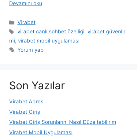
Devamını oku
Kategoriler
Virabet
Etiketler
virabet canlı sohbet özelliği
,
virabet güvenlir
mi
,
virabet mobil uygulaması
Yorum yap
Son Yazılar
Virabet Adresi
Virabet Giriş
Virabet Giriş Sorunlarını Nasıl Düzeltebilirim
Virabet Mobil Uygulaması