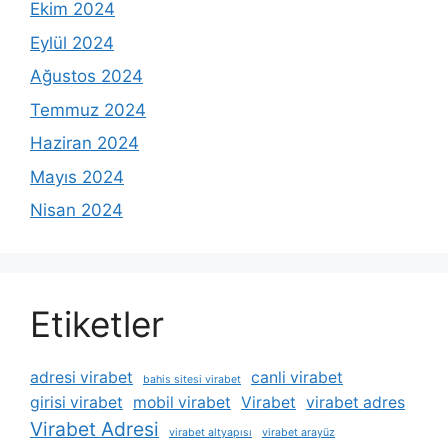
Ekim 2024
Eylül 2024
Ağustos 2024
Temmuz 2024
Haziran 2024
Mayıs 2024
Nisan 2024
Etiketler
adresi virabet
canli virabet
bahis sitesi virabet
girisi virabet
mobil virabet
Virabet
virabet adres
Virabet Adresi
virabet altyapısı
virabet arayüz