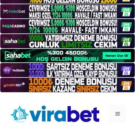
İçeriğe
atla
Menü