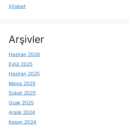
Virabet
Arşivler
Haziran 2026
Eylül 2025
Haziran 2025
Mayıs 2025
Şubat 2025
Ocak 2025
Aralık 2024
Kasım 2024