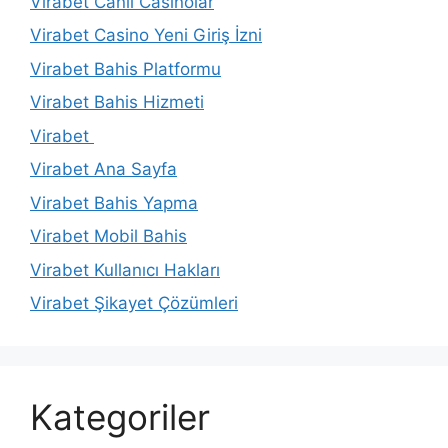
Virabet Canlı Casinolar
Virabet Casino Yeni Giriş İzni
Virabet Bahis Platformu
Virabet Bahis Hizmeti
Virabet
Virabet Ana Sayfa
Virabet Bahis Yapma
Virabet Mobil Bahis
Virabet Kullanıcı Hakları
Virabet Şikayet Çözümleri
Kategoriler