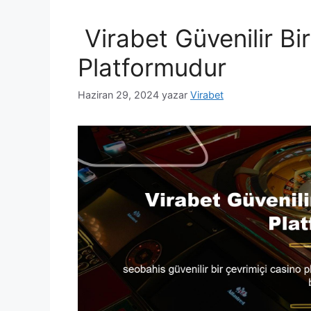
Virabet Güvenilir Bi
Platformudur
Haziran 29, 2024
yazar
Virabet