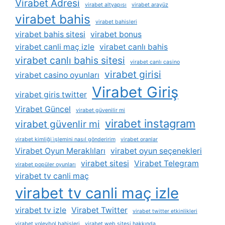
Virabet Adresi
virabet altyapısı
virabet arayüz
virabet bahis
virabet bahisleri
virabet bahis sitesi
virabet bonus
virabet canli maç izle
virabet canlı bahis
virabet canlı bahis sitesi
virabet canlı casino
virabet girisi
virabet casino oyunları
Virabet Giriş
virabet giris twitter
Virabet Güncel
virabet güvenilir mi
virabet instagram
virabet güvenlir mi
virabet kimliği i̇şlemini nasıl gönderirim
virabet oranlar
Virabet Oyun Meraklıları
virabet oyun seçenekleri
virabet sitesi
Virabet Telegram
virabet popüler oyunları
virabet tv canli maç
virabet tv canli maç izle
virabet tv izle
Virabet Twitter
virabet twitter etkinlikleri
virabet voleybol bahisleri
virabet web sitesi hakkında