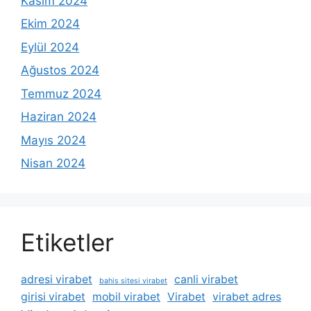
Kasım 2024
Ekim 2024
Eylül 2024
Ağustos 2024
Temmuz 2024
Haziran 2024
Mayıs 2024
Nisan 2024
Etiketler
adresi virabet
canli virabet
bahis sitesi virabet
girisi virabet
mobil virabet
Virabet
virabet adres