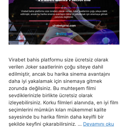
Virabet bahis platformu size ücretsiz olarak
verilen Joker saatlerinin çoğu siteye dahil
edilmiştir, ancak bu harika sinema avantajını
daha iyi yakalamak için sinemaya gitmek
zorunda değilsiniz. Bu muhteşem filmi
sevdiklerinizle birlikte ücretsiz olarak
izleyebilirsiniz. Korku filmleri alanında, en iyi film
seçimlerini mümkün kılan mükemmel kalite
sayesinde bu harika filmin daha keyifli bir
şekilde keyfini çıkarabilirsiniz. …
Devamını oku