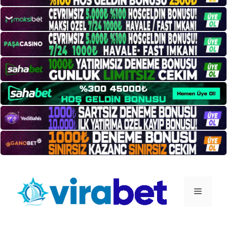
İçeriğe
atla
Menü