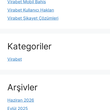
Virabet Mobil Bahis
Virabet Kullanıcı Hakları
Virabet Şikayet Çözümleri
Kategoriler
Virabet
Arşivler
Haziran 2026
Eylül 2025