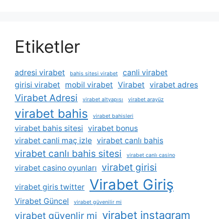
Etiketler
adresi virabet
canli virabet
bahis sitesi virabet
girisi virabet
mobil virabet
Virabet
virabet adres
Virabet Adresi
virabet altyapısı
virabet arayüz
virabet bahis
virabet bahisleri
virabet bahis sitesi
virabet bonus
virabet canli maç izle
virabet canlı bahis
virabet canlı bahis sitesi
virabet canlı casino
virabet girisi
virabet casino oyunları
Virabet Giriş
virabet giris twitter
Virabet Güncel
virabet güvenilir mi
virabet instagram
virabet güvenlir mi