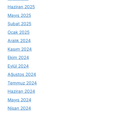
Haziran 2025
Mayıs 2025
Şubat 2025
Ocak 2025
Aralık 2024
Kasım 2024
Ekim 2024
Eylül 2024
Ağustos 2024
Temmuz 2024
Haziran 2024
Mayıs 2024
Nisan 2024