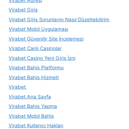
Virabet Adresi
Virabet Giriş
Virabet Giriş Sorunlarını Nasıl Düzeltebilirim
Virabet Mobil Uygulaması
Virabet Güvenilir Site İncelemesi
Virabet Canlı Casinolar
Virabet Casino Yeni Giriş İzni
Virabet Bahis Platformu
Virabet Bahis Hizmeti
Virabet
Virabet Ana Sayfa
Virabet Bahis Yapma
Virabet Mobil Bahis
Virabet Kullanıcı Hakları