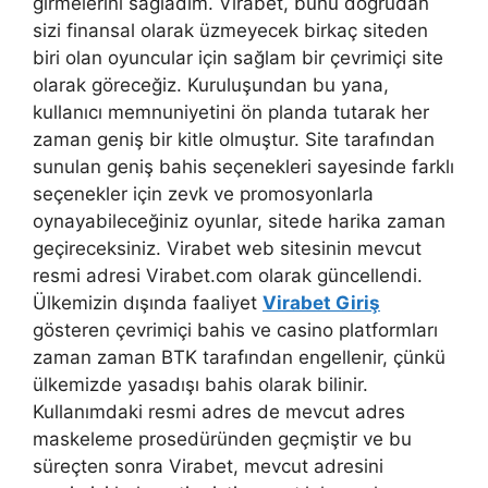
girmelerini sağladım. Virabet, bunu doğrudan
sizi finansal olarak üzmeyecek birkaç siteden
biri olan oyuncular için sağlam bir çevrimiçi site
olarak göreceğiz. Kuruluşundan bu yana,
kullanıcı memnuniyetini ön planda tutarak her
zaman geniş bir kitle olmuştur. Site tarafından
sunulan geniş bahis seçenekleri sayesinde farklı
seçenekler için zevk ve promosyonlarla
oynayabileceğiniz oyunlar, sitede harika zaman
geçireceksiniz. Virabet web sitesinin mevcut
resmi adresi Virabet.com olarak güncellendi.
Ülkemizin dışında faaliyet
Virabet Giriş
gösteren çevrimiçi bahis ve casino platformları
zaman zaman BTK tarafından engellenir, çünkü
ülkemizde yasadışı bahis olarak bilinir.
Kullanımdaki resmi adres de mevcut adres
maskeleme prosedüründen geçmiştir ve bu
süreçten sonra Virabet, mevcut adresini