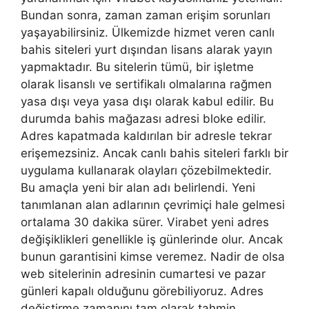
Bundan sonra, zaman zaman erişim sorunları
yaşayabilirsiniz. Ülkemizde hizmet veren canlı
bahis siteleri yurt dışından lisans alarak yayın
yapmaktadır. Bu sitelerin tümü, bir işletme
olarak lisanslı ve sertifikalı olmalarına rağmen
yasa dışı veya yasa dışı olarak kabul edilir. Bu
durumda bahis mağazası adresi bloke edilir.
Adres kapatmada kaldırılan bir adresle tekrar
erişemezsiniz. Ancak canlı bahis siteleri farklı bir
uygulama kullanarak olayları çözebilmektedir.
Bu amaçla yeni bir alan adı belirlendi. Yeni
tanımlanan alan adlarının çevrimiçi hale gelmesi
ortalama 30 dakika sürer. Virabet yeni adres
değişiklikleri genellikle iş günlerinde olur. Ancak
bunun garantisini kimse veremez. Nadir de olsa
web sitelerinin adresinin cumartesi ve pazar
günleri kapalı olduğunu görebiliyoruz. Adres
değiştirme zamanını tam olarak tahmin