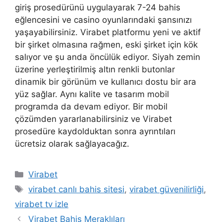
giriş prosedürünü uygulayarak 7-24 bahis
eğlencesini ve casino oyunlarındaki şansınızı
yaşayabilirsiniz. Virabet platformu yeni ve aktif
bir şirket olmasına rağmen, eski şirket için kök
salıyor ve şu anda öncülük ediyor. Siyah zemin
üzerine yerleştirilmiş altın renkli butonlar
dinamik bir görünüm ve kullanıcı dostu bir ara
yüz sağlar. Aynı kalite ve tasarım mobil
programda da devam ediyor. Bir mobil
çözümden yararlanabilirsiniz ve Virabet
prosedüre kaydolduktan sonra ayrıntıları
ücretsiz olarak sağlayacağız.
Kategoriler
Virabet
Etiketler
virabet canlı bahis sitesi
,
virabet güvenilirliği
,
virabet tv izle
Virabet Bahis Meraklıları