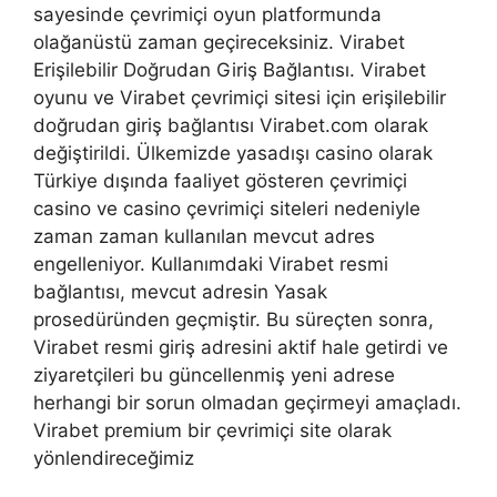
sayesinde çevrimiçi oyun platformunda
olağanüstü zaman geçireceksiniz. Virabet
Erişilebilir Doğrudan Giriş Bağlantısı. Virabet
oyunu ve Virabet çevrimiçi sitesi için erişilebilir
doğrudan giriş bağlantısı Virabet.com olarak
değiştirildi. Ülkemizde yasadışı casino olarak
Türkiye dışında faaliyet gösteren çevrimiçi
casino ve casino çevrimiçi siteleri nedeniyle
zaman zaman kullanılan mevcut adres
engelleniyor. Kullanımdaki Virabet resmi
bağlantısı, mevcut adresin Yasak
prosedüründen geçmiştir. Bu süreçten sonra,
Virabet resmi giriş adresini aktif hale getirdi ve
ziyaretçileri bu güncellenmiş yeni adrese
herhangi bir sorun olmadan geçirmeyi amaçladı.
Virabet premium bir çevrimiçi site olarak
yönlendireceğimiz