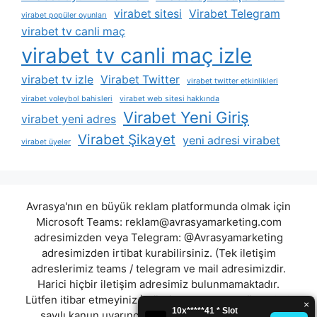
virabet sitesi
Virabet Telegram
virabet popüler oyunları
virabet tv canli maç
virabet tv canli maç izle
virabet tv izle
Virabet Twitter
virabet twitter etkinlikleri
virabet voleybol bahisleri
virabet web sitesi hakkında
Virabet Yeni Giriş
virabet yeni adres
Virabet Şikayet
yeni adresi virabet
virabet üyeler
Avrasya'nın en büyük reklam platformunda olmak için
Microsoft Teams:
reklam@avrasyamarketing.com
adresimizden veya Telegram: @Avrasyamarketing
adresimizden irtibat kurabilirsiniz. (Tek iletişim
adreslerimiz teams / telegram ve mail adresimizdir.
Harici hiçbir iletişim adresimiz bulunmamaktadır.
Lütfen itibar etmeyiniz.) Türkiye yasalarına göre 7258
sayılı kanun uyarınca yasa dışı bahis oynamanın