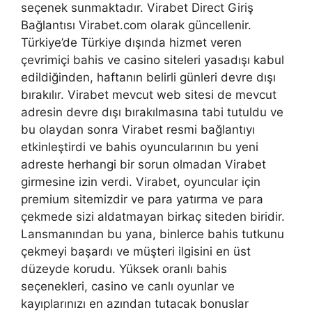
seçenek sunmaktadır. Virabet Direct Giriş
Bağlantısı Virabet.com olarak güncellenir.
Türkiye’de Türkiye dışında hizmet veren
çevrimiçi bahis ve casino siteleri yasadışı kabul
edildiğinden, haftanın belirli günleri devre dışı
bırakılır. Virabet mevcut web sitesi de mevcut
adresin devre dışı bırakılmasına tabi tutuldu ve
bu olaydan sonra Virabet resmi bağlantıyı
etkinleştirdi ve bahis oyuncularının bu yeni
adreste herhangi bir sorun olmadan Virabet
girmesine izin verdi. Virabet, oyuncular için
premium sitemizdir ve para yatırma ve para
çekmede sizi aldatmayan birkaç siteden biridir.
Lansmanından bu yana, binlerce bahis tutkunu
çekmeyi başardı ve müşteri ilgisini en üst
düzeyde korudu. Yüksek oranlı bahis
seçenekleri, casino ve canlı oyunlar ve
kayıplarınızı en azından tutacak bonuslar