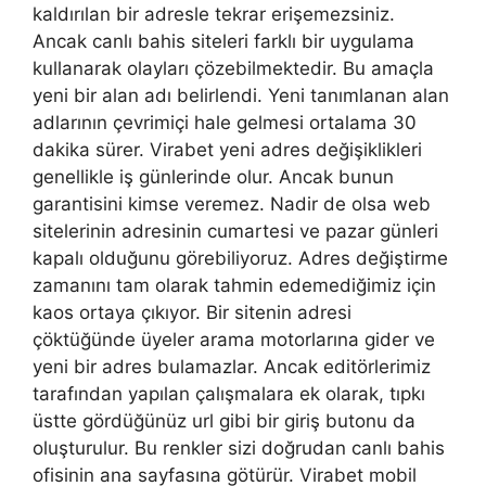
kaldırılan bir adresle tekrar erişemezsiniz.
Ancak canlı bahis siteleri farklı bir uygulama
kullanarak olayları çözebilmektedir. Bu amaçla
yeni bir alan adı belirlendi. Yeni tanımlanan alan
adlarının çevrimiçi hale gelmesi ortalama 30
dakika sürer. Virabet yeni adres değişiklikleri
genellikle iş günlerinde olur. Ancak bunun
garantisini kimse veremez. Nadir de olsa web
sitelerinin adresinin cumartesi ve pazar günleri
kapalı olduğunu görebiliyoruz. Adres değiştirme
zamanını tam olarak tahmin edemediğimiz için
kaos ortaya çıkıyor. Bir sitenin adresi
çöktüğünde üyeler arama motorlarına gider ve
yeni bir adres bulamazlar. Ancak editörlerimiz
tarafından yapılan çalışmalara ek olarak, tıpkı
üstte gördüğünüz url gibi bir giriş butonu da
oluşturulur. Bu renkler sizi doğrudan canlı bahis
ofisinin ana sayfasına götürür. Virabet mobil