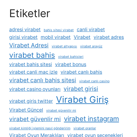
Etiketler
adresi virabet
canli virabet
bahis sitesi virabet
girisi virabet
mobil virabet
Virabet
virabet adres
Virabet Adresi
virabet altyapısı
virabet arayüz
virabet bahis
virabet bahisleri
virabet bahis sitesi
virabet bonus
virabet canli maç izle
virabet canlı bahis
virabet canlı bahis sitesi
virabet canlı casino
virabet girisi
virabet casino oyunları
Virabet Giriş
virabet giris twitter
Virabet Güncel
virabet güvenilir mi
virabet instagram
virabet güvenlir mi
virabet kimliği i̇şlemini nasıl gönderirim
virabet oranlar
Virabet Oyun Meraklıları
virabet oyun seçenekleri