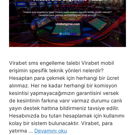
Virabet sms engelleme talebi Virabet mobil
erişimin spesifik teknik yönleri nelerdir?
Hesaptan para çekmek için herhangi bir ücret
alınmaz. Her ne kadar herhangi bir komisyon
kesintisi yapmayacağımızın garantisini versek
de kesintinin farkına varır varmaz durumu canlı
yayın destek hattına bildirmeniz tavsiye edilir.
Hesabınızda bu tutarı hesaplamak için kullanımı
kolay bir sistem bulunacaktır. Virabet, para
yatırma …
Devamını oku