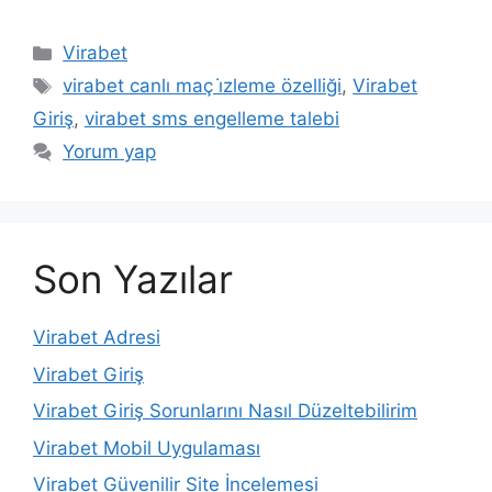
Kategoriler
Virabet
Etiketler
virabet canlı maç i̇zleme özelliği
,
Virabet
Giriş
,
virabet sms engelleme talebi
Yorum yap
Son Yazılar
Virabet Adresi
Virabet Giriş
Virabet Giriş Sorunlarını Nasıl Düzeltebilirim
Virabet Mobil Uygulaması
Virabet Güvenilir Site İncelemesi