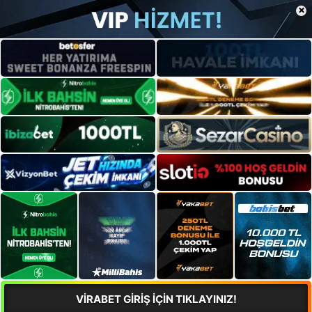
×
VİRABET GİRİŞ İÇİN TIKLAYINIZ!